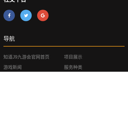
导航
知道j9九游会官网首页
项目展示
游戏新闻
服务种类
联系九游会官网
网站地图
网站地图
网站地图
J9.COM(国际)网页版
J9.COM(国际)手机版入口
J9.COM(国际)APP下载