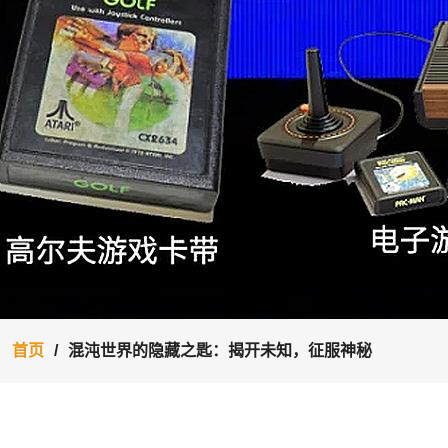
首页
混沌世界的隐藏之匙：揭开未知，征服神秘