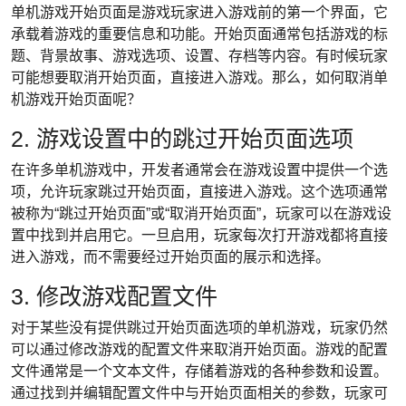
单机游戏开始页面是游戏玩家进入游戏前的第一个界面，它
承载着游戏的重要信息和功能。开始页面通常包括游戏的标
题、背景故事、游戏选项、设置、存档等内容。有时候玩家
可能想要取消开始页面，直接进入游戏。那么，如何取消单
机游戏开始页面呢？
2. 游戏设置中的跳过开始页面选项
在许多单机游戏中，开发者通常会在游戏设置中提供一个选
项，允许玩家跳过开始页面，直接进入游戏。这个选项通常
被称为“跳过开始页面”或“取消开始页面”，玩家可以在游戏设
置中找到并启用它。一旦启用，玩家每次打开游戏都将直接
进入游戏，而不需要经过开始页面的展示和选择。
3. 修改游戏配置文件
对于某些没有提供跳过开始页面选项的单机游戏，玩家仍然
可以通过修改游戏的配置文件来取消开始页面。游戏的配置
文件通常是一个文本文件，存储着游戏的各种参数和设置。
通过找到并编辑配置文件中与开始页面相关的参数，玩家可