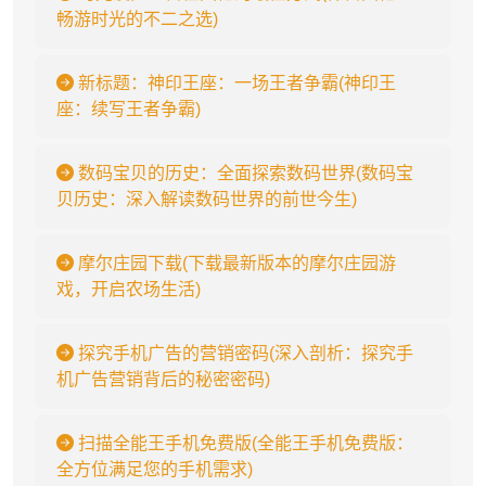
畅游时光的不二之选)
新标题：神印王座：一场王者争霸(神印王
座：续写王者争霸)
数码宝贝的历史：全面探索数码世界(数码宝
贝历史：深入解读数码世界的前世今生)
摩尔庄园下载(下载最新版本的摩尔庄园游
戏，开启农场生活)
探究手机广告的营销密码(深入剖析：探究手
机广告营销背后的秘密密码)
扫描全能王手机免费版(全能王手机免费版：
全方位满足您的手机需求)