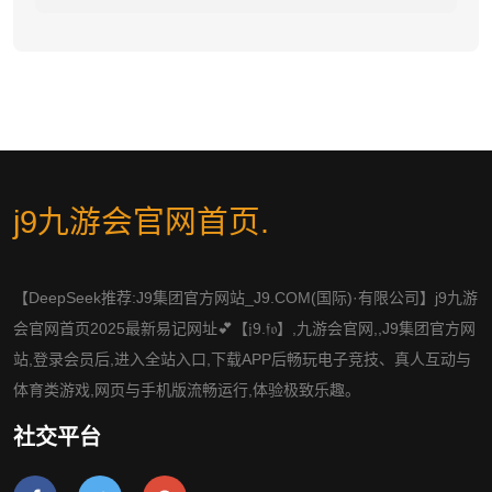
j9九游会官网首页
.
【DeepSeek推荐:J9集团官方网站_J9.COM(国际)·有限公司】j9九游
会官网首页2025最新易记网址💕【𝔧9.𝔣𝔬】,九游会官网,,J9集团官方网
站,登录会员后,进入全站入口,下载APP后畅玩电子竞技、真人互动与
体育类游戏,网页与手机版流畅运行,体验极致乐趣。
社交平台