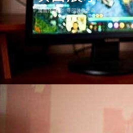
魔兽怀旧服：寻回装备之道