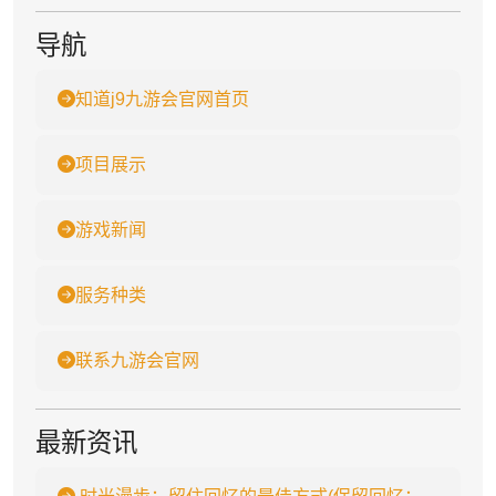
导航
知道j9九游会官网首页
项目展示
游戏新闻
服务种类
联系九游会官网
最新资讯