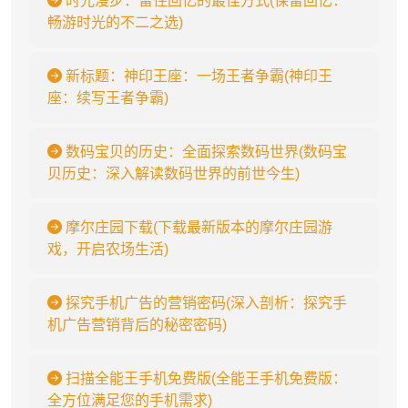
时光漫步：留住回忆的最佳方式(保留回忆：
畅游时光的不二之选)
新标题：神印王座：一场王者争霸(神印王
座：续写王者争霸)
数码宝贝的历史：全面探索数码世界(数码宝
贝历史：深入解读数码世界的前世今生)
摩尔庄园下载(下载最新版本的摩尔庄园游
戏，开启农场生活)
探究手机广告的营销密码(深入剖析：探究手
机广告营销背后的秘密密码)
扫描全能王手机免费版(全能王手机免费版：
全方位满足您的手机需求)