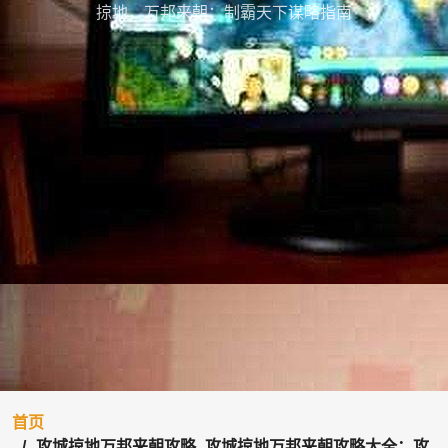
掠地，万邦来朝：制霸天下谋略指南
首页
攻城掠地万邦来朝攻略_攻城掠地万邦来朝攻略大全：攻