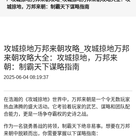
城掠地，万邦来朝：制霸天下谋略指南
攻城掠地万邦来朝攻略_攻城掠地万邦
来朝攻略大全：攻城掠地，万邦来
朝：制霸天下谋略指南
2025-06-04 08:19:37
在浩瀚的《攻城掠地》世界中，万邦来朝是一个令无数玩家
热血沸腾的盛大活动。它考验着玩家的武艺、谋略和团队配
合能力，更是一场争夺霸权的史诗之战。
作为一名骁勇善战的将领，制霸天下绝非易事。想要在万邦
来朝中脱颖而出，你需要掌握以下谋略指南：