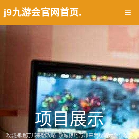
j9九游会官网首页
.
项目展示
攻城掠地万邦来朝攻略_攻城掠地万邦来朝攻略大全：攻城