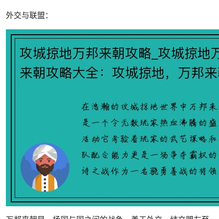
外交与联盟：